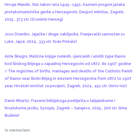
Hrvoje Mandić, Rat nakon rata 1945.-1951. Kazneni progoni jataka
protukomunističke gerile u Hercegovini, Despot infinitus, Zagreb,
2025., 373 str. (Zvonimir Herceg)
Jozo Džambo, Jajačke i druge zabilješke, Franjevački samostan sv.
Luke, Jajce, 2024., 333 str. (Ivan Prskalo)
Ante Škegro, Matične knjige rođenih, vjenčanih i umrlih župe Rasno
kod Širokog Brijega u zapadnoj Hercegovini od 1872. do 1907. godine
/ The registries of births, marriages and deaths of the Catholic Parish
of Rasno near Široki Brijeg in western Herzegovina from 1872 to 1907
year, Hrvatski institut za povijest, Zagreb, 2024., 451 str. (Anto Ivić)
Damir Mišetić, Frazemi biblijskoga podrijetla u talijanskome i
hrvatskome jeziku, Synopis, Zagreb – Sarajevo, 2025., 200 str. (Irina
Budimir)
In memoriam