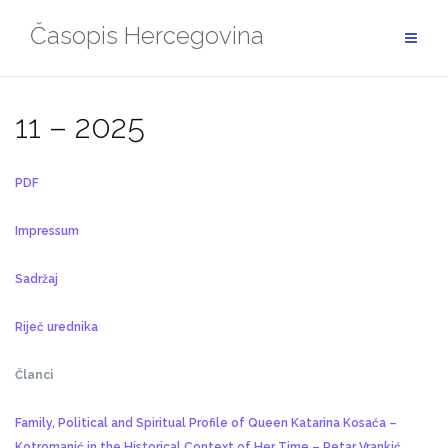
Skip
Časopis Hercegovina
to
content
11 – 2025
PDF
Impressum
Sadržaj
Riječ urednika
Članci
Family, Political and Spiritual Profile of Queen Katarina Kosača –
Kotromanić in the Historical Context of Her Time – Petar Vrankić