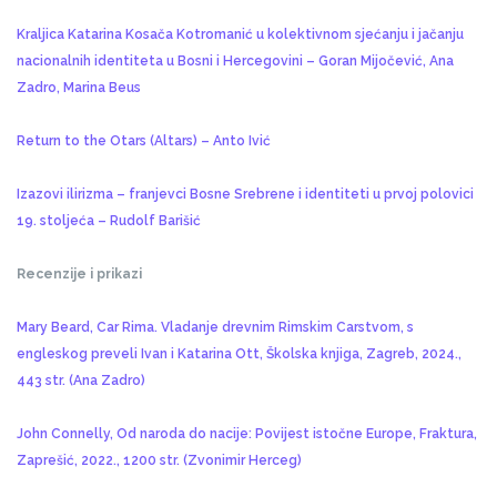
Kraljica Katarina Kosača Kotromanić u kolektivnom sjećanju i jačanju
nacionalnih identiteta u Bosni i Hercegovini – Goran Mijočević, Ana
Zadro, Marina Beus
Return to the Otars (Altars) – Anto Ivić
Izazovi ilirizma – franjevci Bosne Srebrene i identiteti u prvoj polovici
19. stoljeća – Rudolf Barišić
Recenzije i prikazi
Mary Beard, Car Rima. Vladanje drevnim Rimskim Carstvom, s
engleskog preveli Ivan i Katarina Ott, Školska knjiga, Zagreb, 2024.,
443 str. (Ana Zadro)
John Connelly, Od naroda do nacije: Povijest istočne Europe, Fraktura,
Zaprešić, 2022., 1200 str. (Zvonimir Herceg)