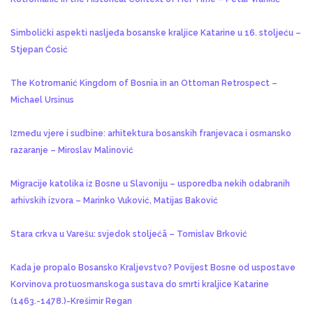
Simbolički aspekti nasljeđa bosanske kraljice Katarine u 16. stoljeću –
Stjepan Ćosić
The Kotromanić Kingdom of Bosnia in an Ottoman Retrospect –
Michael Ursinus
Između vjere i sudbine: arhitektura bosanskih franjevaca i osmansko
razaranje – Miroslav Malinović
Migracije katolika iz Bosne u Slavoniju – usporedba nekih odabranih
arhivskih izvora – Marinko Vuković, Matijas Baković
Stara crkva u Varešu: svjedok stoljećā – Tomislav Brković
Kada je propalo Bosansko Kraljevstvo? Povijest Bosne od uspostave
Korvinova protuosmanskoga sustava do smrti kraljice Katarine
(1463.-1478.)-Krešimir Regan